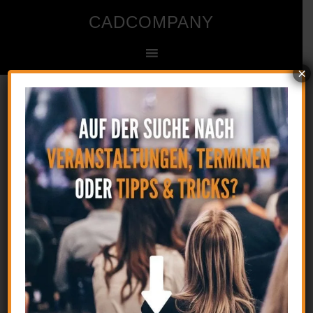
CADCOMPANY
×
Ingenieur- und Zeichenbüro für CAD
Startseite
»
Kursübersicht- Dynamische Blöcke und
Parameterbemaßung
Kursübersicht- Dynamische
Blöcke und