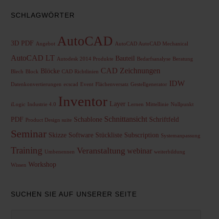
SCHLAGWÖRTER
AutoCAD
3D PDF
Angebot
AutoCAD AutoCAD Mechanical
AutoCAD LT
Bauteil
Autodesk 2014 Produkte
Bedarfsanalyse
Beratung
CAD Zeichnungen
Blöcke
Blech
Block
CAD Richtlinien
IDW
Datenkonvertierungen
ecscad
Event
Flächenversatz
Gestellgenerator
Inventor
Layer
iLogic
Industrie 4.0
Lernen
Mittellinie
Nullpunkt
Schnittansicht
PDF
Schablone
Schriftfeld
Product Design suite
Seminar
Skizze
Software
Stückliste
Subscription
Systemanpassung
Training
Veranstaltung
webinar
Umbenennen
weiterbildung
Workshop
Wissen
SUCHEN SIE AUF UNSERER SEITE