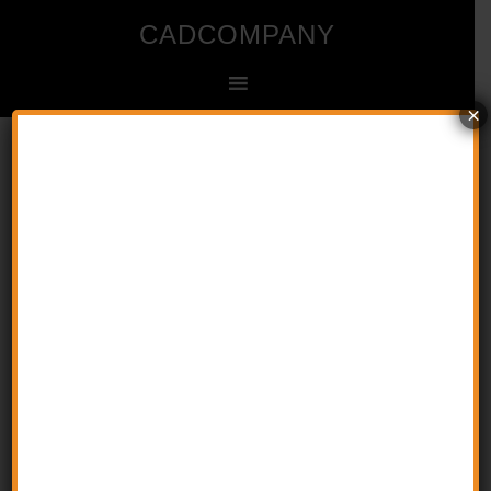
CADCOMPANY
×
Ingenieur- und Zeichenbüro für CAD
Startseite
»
Newsletter – warum sollte ich mich dazu
anmelden?