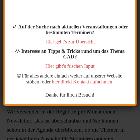
🔎
Auf der Suche nach aktuellen Veranstaltungen oder
bestimmten Terminen?
Hier geht’s zur Übersicht
💡
Interesse an Tipps & Tricks rund um das Thema
CAD?
Hier gibt’s frischen Input
🌐 Für alles andere einfach weiter auf unserer Website
stöbern oder
hier direkt Kontakt aufnehmen.
Newsletter – warum sollte ich mich
Danke für Ihren Besuch!
dazu anmelden?
Wir versenden in der Regel 1x pro Monat einen
Newsletter. Das ist überschaubar und Sie können
schon in der Agenda überblicken, ob die Themen in
der jeweiligen Ausgabe für Sie interessant sind.