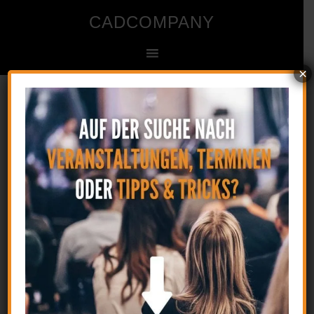
CADCOMPANY
×
Ingenieur- und Zeichenbüro für CAD
Frage eines Anwenders :
Kürzester Abstand
3. August 2016
by
CAD
Kommentar verfassen
Frage eines Anwenders : Kürzester
Abstand