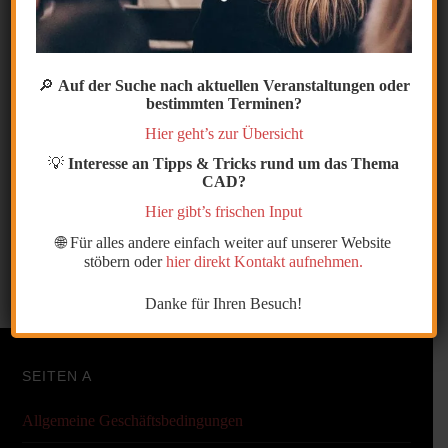
Der Befehl „ Kürzester Abstand “ ist ausgegraut.
Im letzten Workshop fragte ein Anwender, warum in
Navisworks der Befehl „kürzester Abstand“ immer
🔎
Auf der Suche nach aktuellen Veranstaltungen oder
bestimmten Terminen?
ausgegraut ist.
Er möchte gerne den Abstand zwischen zwei Flächen
Hier geht’s zur Übersicht
wählen.
[Weiterlesen…]
💡
Interesse an Tipps & Tricks rund um das Thema
CAD?
Hier gibt’s frischen Input
Kategorie:
Blog Navisworks
,
Navisworks
,
Tricks und Tips
🌐 Für alles andere einfach weiter auf unserer Website
stöbern oder
hier direkt Kontakt aufnehmen.
Danke für Ihren Besuch!
SEITEN A
Allgemeine Geschäftsbedingungen