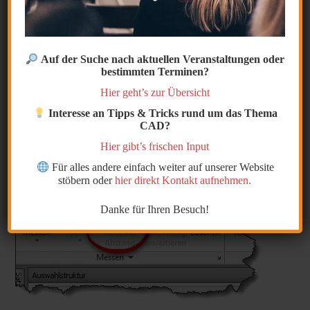
Abstand
Der Befehl „ Kürzester Abstand “ ist ausgegraut.
Im letzten Workshop fragte ein Anwender, warum in
Auf der Suche nach aktuellen Veranstaltungen oder
bestimmten Terminen?
Navisworks der Befehl „kürzester Abstand“ immer
Hier geht’s zur Übersicht
ausgegraut ist.
Interesse an Tipps & Tricks rund um das Thema
Er möchte gerne den Abstand zwischen zwei Flächen
CAD?
wählen.
Hier gibt’s frischen Input
Für alles andere einfach weiter auf unserer Website
stöbern oder
hier direkt Kontakt aufnehmen.
Danke für Ihren Besuch!