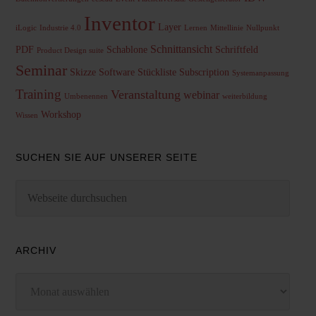
Inventor
Layer
iLogic
Industrie 4.0
Lernen
Mittellinie
Nullpunkt
Schnittansicht
PDF
Schablone
Schriftfeld
Product Design suite
Seminar
Skizze
Software
Stückliste
Subscription
Systemanpassung
Training
Veranstaltung
webinar
Umbenennen
weiterbildung
Workshop
Wissen
SUCHEN SIE AUF UNSERER SEITE
ARCHIV
Archiv