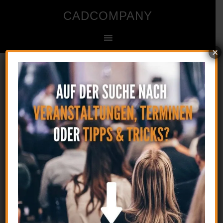
CADCOMPANY
×
Ingenieur- und Zeichenbüro für CAD
Startseite
»
Frage eines Anwenders : Kürzester
Abstand
3. August 2016
by
CAD
Kommentar verfassen
Frage eines Anwenders : Kürzester