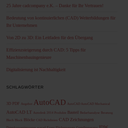
25 Jahre cadcompany e.K. – Danke für Ihr Vertrauen!
Bedeutung von kontinuierlichen (CAD) Weiterbildungen für
Ihr Unternehmen
Von 2D zu 3D: Ein Leitfaden für den Übergang
Effizienzsteigerung durch CAD: 5 Tipps für
Maschinenbauingenieure
Digitalisierung ist Nachhaltigkeit
SCHLAGWÖRTER
AutoCAD
3D PDF
Angebot
AutoCAD AutoCAD Mechanical
AutoCAD LT
Bauteil
Autodesk 2014 Produkte
Bedarfsanalyse
Beratung
CAD Zeichnungen
Blöcke
Blech
Block
CAD Richtlinien
IDW
Datenkonvertierungen
ecscad
Event
Flächenversatz
Gestellgenerator