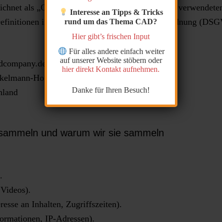
chnet als „Onlineangebot“). Im Hinblick auf die verwendeten 
Interesse an Tipps & Tricks
 Definitionen im Art. 4 der Datenschutzgrundverordnung (DS
rund um das Thema CAD?
Hier gibt’s frischen Input
Für alles andere einfach weiter
auf unserer Website stöbern oder
adcompany.de.
hier direkt Kontakt aufnehmen.
ückelmann-Hoffmann,
Danke für Ihren Besuch!
hland
sammeln und warum wir sie sammeln
.
 Videos).
esse an Inhalten, Zugriffszeiten).
ormationen, IP-Adressen).