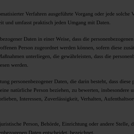
utomatisierter Verfahren ausgeführte Vorgang oder jede solc
eit und umfasst praktisch jeden Umgang mit Daten.
bezogener Daten in einer Weise, dass die personenbezogenen
troffenen Person zugeordnet werden können, sofern diese zusä
aßnahmen unterliegen, die gewährleisten, dass die personenbe
iesen werden.
eitung personenbezogener Daten, die darin besteht, dass die
eine natürliche Person beziehen, zu bewerten, insbesondere u
rlieben, Interessen, Zuverlässigkeit, Verhalten, Aufenthaltso
juristische Person, Behörde, Einrichtung oder andere Stelle, 
enbezogenen Daten entscheidet, bezeichnet.