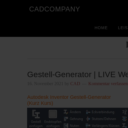
CADCOMPANY
HOME
LEI
Gestell-Generator | LIVE W
16. November 2021
by
CAD
Kommentar verfassen
Autodesk Inventor Gestell-Generator
(Kurz Kurs)