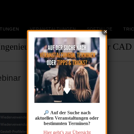
STUNGEN
VERANSTALTUNGEN
SOFTWARE
TRIC
×
Ingenieur- und Zeichenbüro für CAD
ebinar
Auf der Suche nach
aktuellen Veranstaltungen oder
bestimmten Terminen?
Hier geht’s zur Übersicht