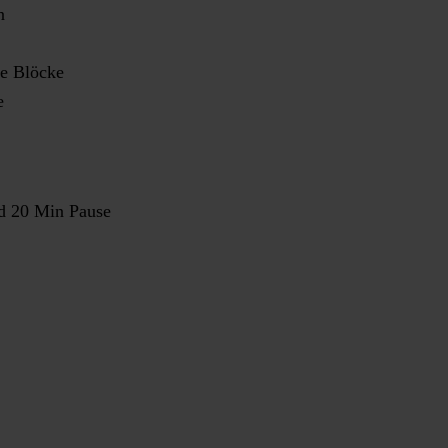
n
he Blöcke
e
nd 20 Min Pause