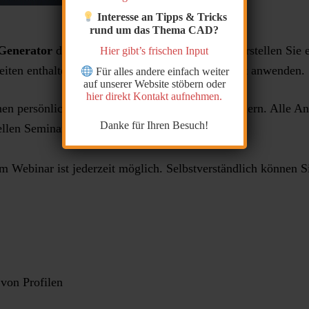
Interesse an Tipps & Tricks
rund um das Thema CAD?
Generator
die wichtigsten Funktionen kennen. Erstellen Sie 
Hier gibt’s frischen Input
ten enthalten. So können Sie das Erlernte sofort anwenden.
Für alles andere einfach weiter
auf unserer Website stöbern oder
hier direkt Kontakt aufnehmen.
nen persönlich oder in Gruppen bis zu 6 Teilnehmern. Alle Ang
Danke für Ihren Besuch!
llen Seminarraum statt.
im Webinar ist jederzeit möglich. Selbstverständlich können S
on Profilen