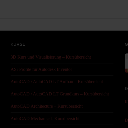
KURSE
G
3D Kurs und Visualisierung – Kursübersicht
ASi-Profile für Autodesk Inventor
AutoCAD / AutoCAD LT Aufbau – Kursübersicht
I
AutoCAD / AutoCAD LT Grundkurs – Kursübersicht
I
AutoCAD Architecture – Kursübersicht
AutoCAD Mechanical- Kursübersicht
D