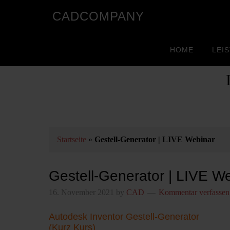
CADCOMPANY
HOME
LEI
Startseite
»
Gestell-Generator | LIVE Webinar
Gestell-Generator | LIVE W
16. November 2021
by
CAD
Kommentar verfassen
Autodesk Inventor Gestell-Generator
(Kurz Kurs)