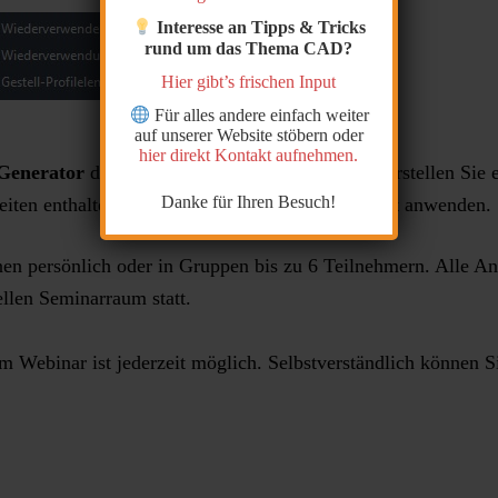
Interesse an Tipps & Tricks
rund um das Thema CAD?
Hier gibt’s frischen Input
Für alles andere einfach weiter
auf unserer Website stöbern oder
hier direkt Kontakt aufnehmen.
Generator
die wichtigsten Funktionen kennen. Erstellen Sie 
Danke für Ihren Besuch!
ten enthalten. So können Sie das Erlernte sofort anwenden.
nen persönlich oder in Gruppen bis zu 6 Teilnehmern. Alle Ang
llen Seminarraum statt.
im Webinar ist jederzeit möglich. Selbstverständlich können S