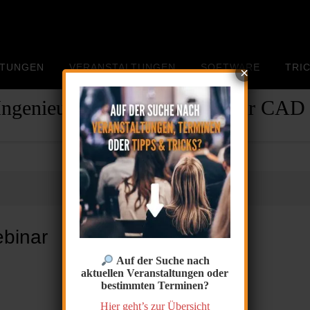
STUNGEN
VERANSTALTUNGEN
SOFTWARE
TRIC
×
Ingenieur- und Zeichenbüro für CAD
ebinar
Auf der Suche nach
aktuellen Veranstaltungen oder
bestimmten Terminen?
Hier geht’s zur Übersicht