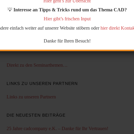
Hier geht’s zur Übersicht
Stichworte:
Autodesk 2014 Produkte
,
Veranstaltung
💡
Interesse an Tipps & Tricks rund um das Thema CAD?
Hier gibt’s frischen Input
andere einfach weiter auf unserer Website stöbern oder
hier direkt Konta
IHR DIREKTER DRAHT ZU UNS
Danke für Ihren Besuch!
(02941) 273 46-0
Direkt zu den Seminarthemen…
LINKS ZU UNSEREN PARTNERN
Links zu unseren Partnern
DIE NEUESTEN BEITRÄGE
25 Jahre cadcompany e.K. – Danke für Ihr Vertrauen!