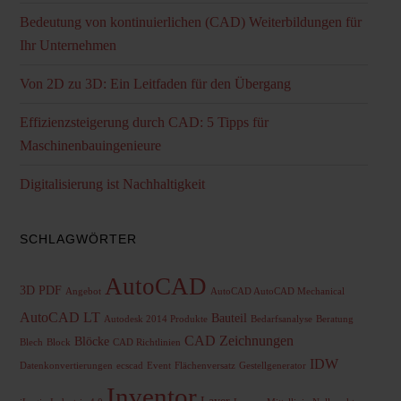
Bedeutung von kontinuierlichen (CAD) Weiterbildungen für
Ihr Unternehmen
Von 2D zu 3D: Ein Leitfaden für den Übergang
Effizienzsteigerung durch CAD: 5 Tipps für
Maschinenbauingenieure
Digitalisierung ist Nachhaltigkeit
SCHLAGWÖRTER
AutoCAD
3D PDF
Angebot
AutoCAD AutoCAD Mechanical
AutoCAD LT
Bauteil
Autodesk 2014 Produkte
Bedarfsanalyse
Beratung
CAD Zeichnungen
Blöcke
Blech
Block
CAD Richtlinien
IDW
Datenkonvertierungen
ecscad
Event
Flächenversatz
Gestellgenerator
Inventor