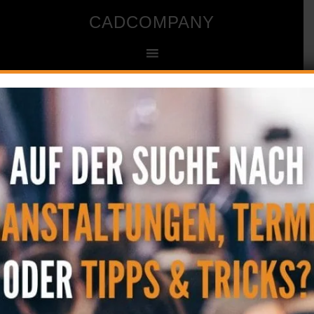
CADCOMPANY
Ingenieur- und Zeichenbüro für CAD
Startseite
»
Entdecken Sie die neuen Funktionen
Entdecken Sie die neuen
Funktionen
11. Juni 2013
by
CAD