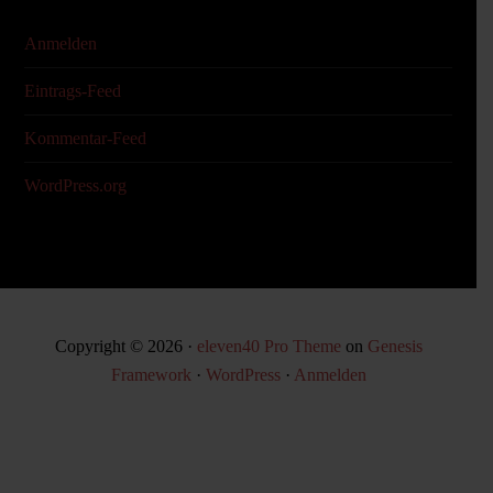
Anmelden
Eintrags-Feed
Kommentar-Feed
WordPress.org
Copyright © 2026 ·
eleven40 Pro Theme
on
Genesis
Framework
·
WordPress
·
Anmelden