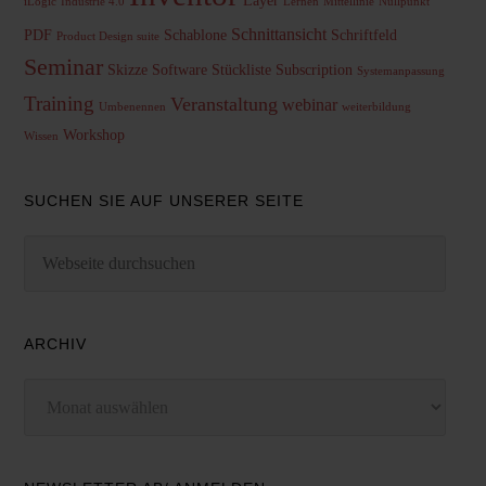
Layer
iLogic
Industrie 4.0
Lernen
Mittellinie
Nullpunkt
Schnittansicht
PDF
Schablone
Schriftfeld
Product Design suite
Seminar
Skizze
Software
Stückliste
Subscription
Systemanpassung
Training
Veranstaltung
webinar
Umbenennen
weiterbildung
Workshop
Wissen
SUCHEN SIE AUF UNSERER SEITE
ARCHIV
Archiv