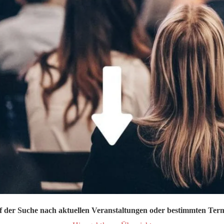
Die Autodesk-Versionen 2014 sind ab sofort erhältlich.
Lernen Sie bei dieser kostenlosen Veranstaltung die neuen
Funktionen in den Bereichen 2D, 3D und Digital Prototyping
kennen.
Setzen Sie auf eine speziell 
Erstellen, erfassen, verbinden und
entwickelte Suite oder Softw
präsentieren Sie Ihre Entwürfe, und
Entwurfsprozess in allen Phas
optimieren Sie Ihren Arbeitsablauf.
verwalten.
Wir laden Sie am
17.07.2013 um 10 Uhr
zu unserer Veranstaltung
in Lippstadt ein .
 der Suche nach aktuellen Veranstaltungen oder bestimmten Ter
Kategorie:
Archiv