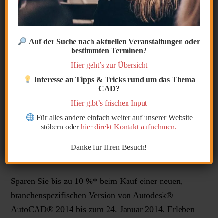
9. Dezember 2013
by
CAD
Kommentar verfassen
Auf der Suche nach aktuellen Veranstaltungen oder
bestimmten Terminen?
Hier geht’s zur Übersicht
Interesse an Tipps & Tricks rund um das Thema
CAD?
Hier gibt’s frischen Input
Für alles andere einfach weiter auf unserer Website
Sparen Sie bis zum 24. Januar 2014 bis zu 10%*
stöbern oder
hier direkt Kontakt aufnehmen.
®
beim Kauf Ihrer neuen Autodesk
Design und
Danke für Ihren Besuch!
Creation Suites.
Sparen Sie bis zu 10 %* beim Kauf einer neuen,
branchenspezifischen Version von Autodesk®
AutoCAD® 2014 bis zum 24. Januar 2014. Erleben