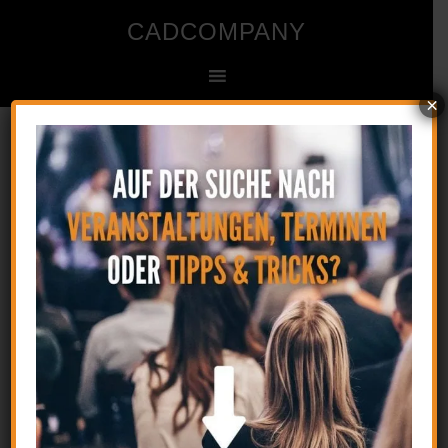
CADCOMPANY
×
Ingenieur- und Zeichenbüro für CAD
Startseite
»
Angebot begrenzt. Möglichkeiten
unbegrenzt.
Angebot begrenzt.
Möglichkeiten unbegrenzt.