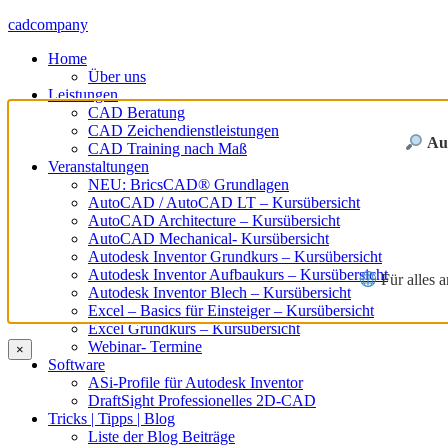
cadcompany
Home
Über uns
Leistungen
CAD Beratung
CAD Zeichendienstleistungen
Au
CAD Training nach Maß
Veranstaltungen
NEU: BricsCAD® Grundlagen
AutoCAD / AutoCAD LT – Kursübersicht
AutoCAD Architecture – Kursübersicht
AutoCAD Mechanical- Kursübersicht
Autodesk Inventor Grundkurs – Kursübersicht
Autodesk Inventor Aufbaukurs – Kursübersicht
Für alles a
Autodesk Inventor Blech – Kursübersicht
Excel – Basics für Einsteiger – Kursübersicht
Excel Grundkurs – Kursübersicht
Webinar- Termine
×
Software
ASi-Profile für Autodesk Inventor
DraftSight Professionelles 2D-CAD
Tricks | Tipps | Blog
Liste der Blog Beiträge