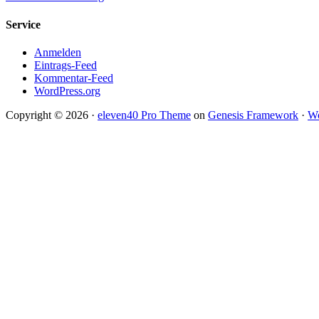
Service
Anmelden
Eintrags-Feed
Kommentar-Feed
WordPress.org
Copyright © 2026 ·
eleven40 Pro Theme
on
Genesis Framework
·
Wo