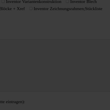
Inventor Variantenkonstruktion
Inventor Blech
löcke + Xref
Inventor Zeichnungsrahmen;Stückliste
te eintragen):