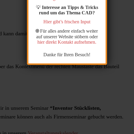
💡
Interesse an Tipps & Tricks
rund um das Thema CAD?
Hier gibt’s frischen Input
🌐 Für alles andere einfach weiter
nd kann damit den “kurzen Weg” gehen.
auf unserer Website stöbern oder
hier direkt Kontakt aufnehmen.
Danke für Ihren Besuch!
er das Kontextmenü der rechten Maustaste das Bauteil
ir in unserem Seminar
“Inventor Stücklisten,
minare können auch als Firmenseminar gebucht werden.
e in unserem
Veranstaltungskalender