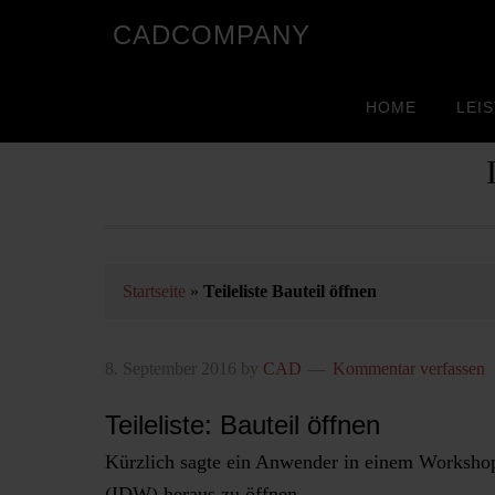
CADCOMPANY
HOME
LEI
Startseite
»
Teileliste Bauteil öffnen
8. September 2016
by
CAD
Kommentar verfassen
Teileliste: Bauteil öffnen
Kürzlich sagte ein Anwender in einem Workshop,
(IDW) heraus zu öffnen.