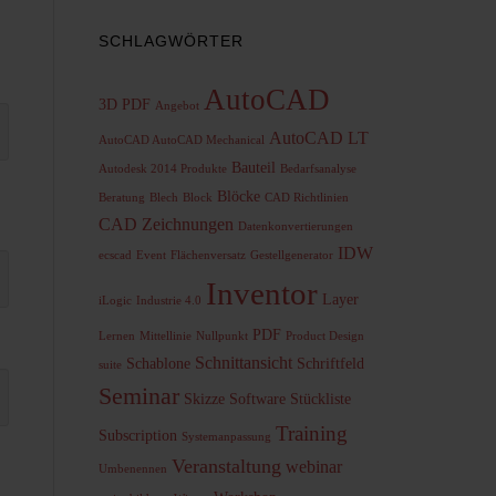
SCHLAGWÖRTER
AutoCAD
3D PDF
Angebot
AutoCAD LT
AutoCAD AutoCAD Mechanical
Bauteil
Autodesk 2014 Produkte
Bedarfsanalyse
Blöcke
Beratung
Blech
Block
CAD Richtlinien
CAD Zeichnungen
Datenkonvertierungen
IDW
ecscad
Event
Flächenversatz
Gestellgenerator
Inventor
Layer
iLogic
Industrie 4.0
PDF
Lernen
Mittellinie
Nullpunkt
Product Design
Schnittansicht
Schablone
Schriftfeld
suite
Seminar
Skizze
Software
Stückliste
Training
Subscription
Systemanpassung
Veranstaltung
webinar
Umbenennen