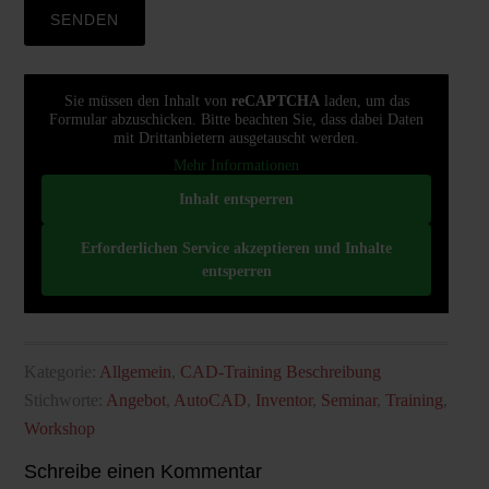
Sie müssen den Inhalt von
reCAPTCHA
laden, um das
Formular abzuschicken. Bitte beachten Sie, dass dabei Daten
mit Drittanbietern ausgetauscht werden.
Mehr Informationen
Inhalt entsperren
Erforderlichen Service akzeptieren und Inhalte
entsperren
Kategorie:
Allgemein
,
CAD-Training Beschreibung
Stichworte:
Angebot
,
AutoCAD
,
Inventor
,
Seminar
,
Training
,
Workshop
Schreibe einen Kommentar