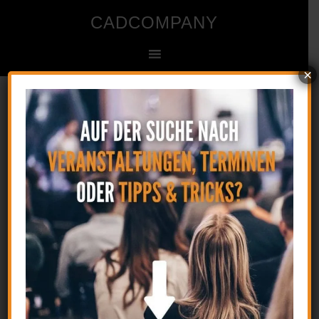
CADCOMPANY
×
Ingenieur- und Zeichenbüro für CAD
Startseite
»
CAD Seminar
4. März 2015
by
CAD
Kommentar verfassen
Sind Sie sich sicher, dass Sie mehr aus