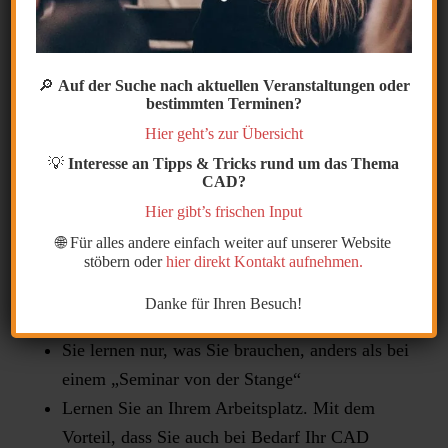
Ihrer
CAD-Software AutoCAD oder Inventor
rausholen könnten, aber Sie wissen
nicht wie?
🔎
Auf der Suche nach aktuellen Veranstaltungen oder
bestimmten Terminen?
Wie wäre es mit einem ganz einem persönlichen
Hier geht’s zur Übersicht
CAD Seminar,
💡
Interesse an Tipps & Tricks rund um das Thema
mit Ihrem Personal-CAD-Coach.
CAD?
Hier gibt’s frischen Input
Ihre Vorteile:
🌐 Für alles andere einfach weiter auf unserer Website
stöbern oder
hier direkt Kontakt aufnehmen.
Die Themen sind individuell auf Ihre Arbeit
Danke für Ihren Besuch!
abgestimmt.
Sie lernen nur, was Sie brauchen, anders als bei
einem „Seminar von der Stange“
Lernen Sie an Ihrem Arbeitsplatz. Mit dem
Vorteil, dass Sie auch bei Bedarf Ihr CAD