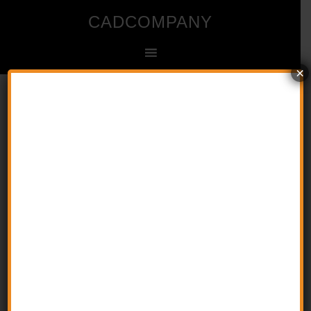
CADCOMPANY
×
Ingenieur- und Zeichenbüro für CAD
Startseite
»
CENTERCROSSGAP (Systemvariable )
CENTERCROSSGAP
(Systemvariable )
23. August 2016
by
CAD
Kommentar verfassen