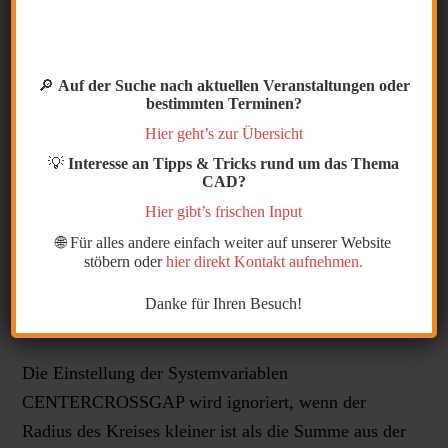
Die Systemvariable CENTERCROSSGAP gilt nur
für Zentrumspunkte, die mit dem Befehl
🔎
Auf der Suche nach aktuellen Veranstaltungen oder
ZENTRUMSMARKIERUNG erstellt wurden. Ein
bestimmten Terminen?
Zentrumspunkt hat eine vorgegebene relative Größe
Hier geht’s zur Übersicht
von 0.1x und einen Abstand von 0.05x.
💡
Interesse an Tipps & Tricks rund um das Thema
CAD?
Anmerkung: Die Einstellungen der Systemvariablen
Hier gibt’s frischen Input
CENTERCROSSGAP und CENTERCROSSSIZE
🌐 Für alles andere einfach weiter auf unserer Website
sind miteinander verbunden. Nach Möglichkeit
stöbern oder
hier direkt Kontakt aufnehmen.
sollten beide Systemvariablen den gleichen Wertetyp
Danke für Ihren Besuch!
aufweisen (absolut, relativ oder ByLineType).
Die Einstellung der Systemvariablen
CENTERCROSSGAP wird ignoriert, wenn der
Radius des Kreises kleiner ist als die Summe aus der