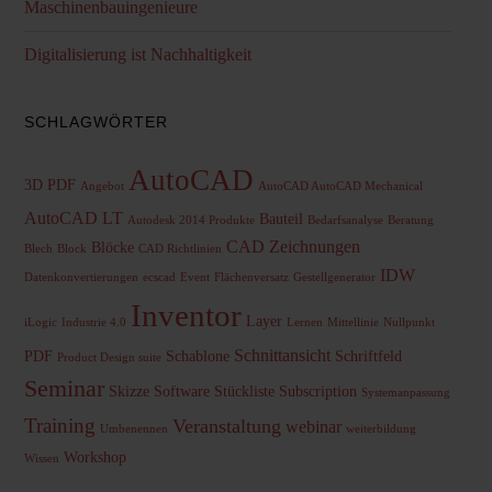
Maschinenbauingenieure
Digitalisierung ist Nachhaltigkeit
SCHLAGWÖRTER
AutoCAD
3D PDF
Angebot
AutoCAD AutoCAD Mechanical
AutoCAD LT
Bauteil
Autodesk 2014 Produkte
Bedarfsanalyse
Beratung
CAD Zeichnungen
Blöcke
Blech
Block
CAD Richtlinien
IDW
Datenkonvertierungen
ecscad
Event
Flächenversatz
Gestellgenerator
Inventor
Layer
iLogic
Industrie 4.0
Lernen
Mittellinie
Nullpunkt
Schnittansicht
PDF
Schablone
Schriftfeld
Product Design suite
Seminar
Skizze
Software
Stückliste
Subscription
Systemanpassung
Training
Veranstaltung
webinar
Umbenennen
weiterbildung
Workshop
Wissen