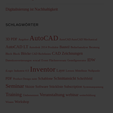
Digitalisierung ist Nachhaltigkeit
SCHLAGWÖRTER
AutoCAD
3D PDF
Angebot
AutoCAD AutoCAD Mechanical
AutoCAD LT
Bauteil
Autodesk 2014 Produkte
Bedarfsanalyse
Beratung
CAD Zeichnungen
Blöcke
Blech
Block
CAD Richtlinien
IDW
Datenkonvertierungen
ecscad
Event
Flächenversatz
Gestellgenerator
Inventor
Layer
iLogic
Industrie 4.0
Lernen
Mittellinie
Nullpunkt
Schnittansicht
PDF
Schablone
Schriftfeld
Product Design suite
Seminar
Skizze
Software
Stückliste
Subscription
Systemanpassung
Training
Veranstaltung
webinar
Umbenennen
weiterbildung
Workshop
Wissen