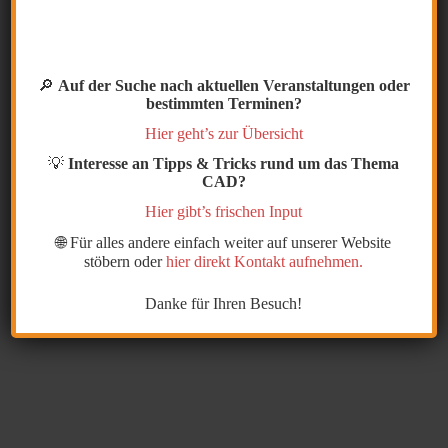
Die Systemvariable
CENTEREXE
steuert die Länge
der Hilfslinien, genauer gesagt den Überstand der
🔎
Auf der Suche nach aktuellen Veranstaltungen oder
Linien vom Objekt und der Mittellinie.
bestimmten Terminen?
Hier geht’s zur Übersicht
Sie hat nur Einfluß auf die Befehle Mittellinie und
💡
Interesse an Tipps & Tricks rund um das Thema
Mittellinienmarkierung. Die Voreinstellung bei einer
CAD?
metrischen Vorlage liegt bei 3.5 für den Überstand.
Hier gibt’s frischen Input
🌐 Für alles andere einfach weiter auf unserer Website
stöbern oder
hier direkt Kontakt aufnehmen.
Danke für Ihren Besuch!