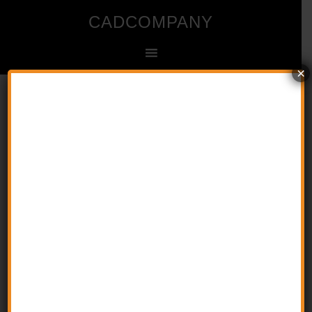
CADCOMPANY
×
Ingenieur- und Zeichenbüro für CAD
Startseite
»
CENTEREXE (Systemvariable)
CENTEREXE
(Systemvariable)
23. August 2016
by
CAD
Kommentar verfassen