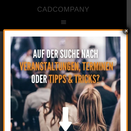
CADCOMPANY
×
Ingenieur- und Zeichenbüro für CAD
Startseite
»
CENTERTYPE (Systemvariable)
CENTERTYPE
(Systemvariable)
23. August 2016
by
CAD
1 Kommentar