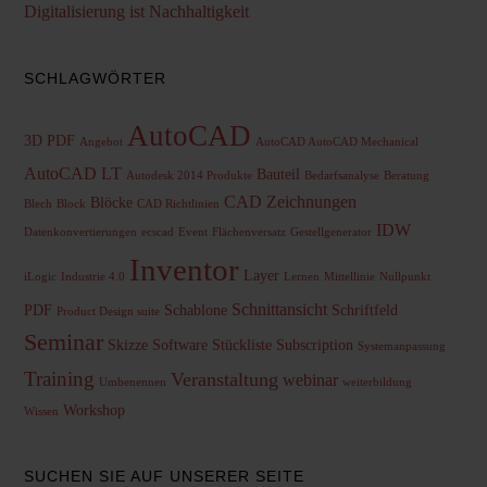
Digitalisierung ist Nachhaltigkeit
SCHLAGWÖRTER
AutoCAD
3D PDF
Angebot
AutoCAD AutoCAD Mechanical
AutoCAD LT
Bauteil
Autodesk 2014 Produkte
Bedarfsanalyse
Beratung
CAD Zeichnungen
Blöcke
Blech
Block
CAD Richtlinien
IDW
Datenkonvertierungen
ecscad
Event
Flächenversatz
Gestellgenerator
Inventor
Layer
iLogic
Industrie 4.0
Lernen
Mittellinie
Nullpunkt
Schnittansicht
PDF
Schablone
Schriftfeld
Product Design suite
Seminar
Skizze
Software
Stückliste
Subscription
Systemanpassung
Training
Veranstaltung
webinar
Umbenennen
weiterbildung
Workshop
Wissen
SUCHEN SIE AUF UNSERER SEITE