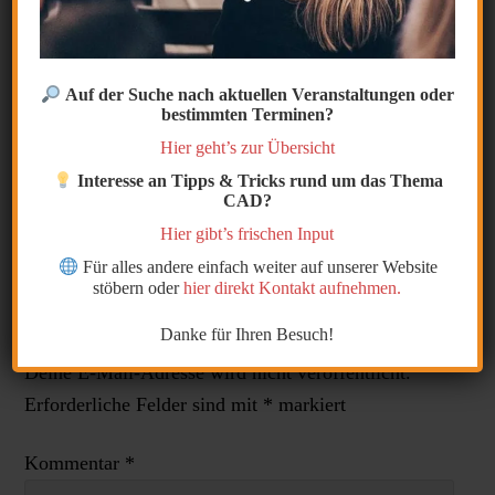
Die Systemvariable
CENTERTYPE
definiert den
Linientyp der bei den Befehlen Mittellinie und
Auf der Suche nach aktuellen Veranstaltungen oder
Mittellinienmarkierung verwendet wird.
bestimmten Terminen?
Hier geht’s zur Übersicht
Die Voreinstellung steht auf Center2.
Interesse an Tipps & Tricks rund um das Thema
CAD?
Hier gibt’s frischen Input
Für alles andere einfach weiter auf unserer Website
stöbern oder
hier direkt Kontakt aufnehmen.
Kategorie:
Systemvariablen
Danke für Ihren Besuch!
Schreibe einen Kommentar
Deine E-Mail-Adresse wird nicht veröffentlicht.
Erforderliche Felder sind mit
*
markiert
Kommentar
*