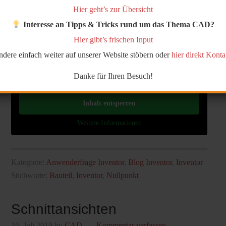
Hier geht’s zur Übersicht
Interesse an Tipps & Tricks rund um das Thema CAD?
Hier gibt’s frischen Input
Sie sehen gerade einen Platzhalterinhalt von
Standard
. Um
ndere einfach weiter auf unserer Website stöbern oder
hier direkt Kont
auf den eigentlichen Inhalt zuzugreifen, klicken Sie auf den
Button unten. Bitte beachten Sie, dass dabei Daten an
Danke für Ihren Besuch!
Drittanbieter weitergegeben werden.
Inhalt entsperren
Weitere Informationen
Kategorie:
Anwenderfrage Inventor
,
Blog Inventor
,
Inventor
Stichworte:
Bauteil
,
Inventor
,
Nullpunkt
Schnittansichten
16. Juli 2019
by
CAD
Kommentar verfassen