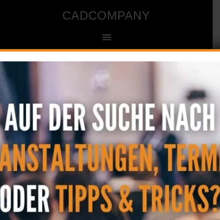
CADCOMPANY
Ingenieur- und Zeichenbüro für CAD
Nullpunkt eines Bauteils in
Inventor verändern
20. August 2020
by
CAD
Kommentar verfassen
Es kommt vor, das bei importierten Teilen (z.B. im
step Format) der Nullpunkt anders liegt als benötigt.