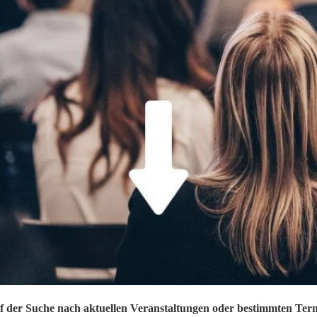
Hier sehen Sie eine Möglichkeit, wie Sie den Bauteil
Nullpunkt im Inventor verändern.
In der Bauteilumgebung wechseln Sie auf den Reiter
3D-Modell
, dort weiter zur Gruppe
Ändern
, dort im
erweiterten Menü den Befehl
“Körper verschieben”
auswählen.
Wählen Sie für jede zu verändernde Achse über
Messen den abstand, ändern Sie ggf. das Vorzeichen
und beenden den Vorgang mit
Anwenden
.
Im dem Video unten sehen Sie wie einfach es geht.
Klicken Sie dazu auf den grünen Button.
f der Suche nach aktuellen Veranstaltungen oder bestimmten Ter