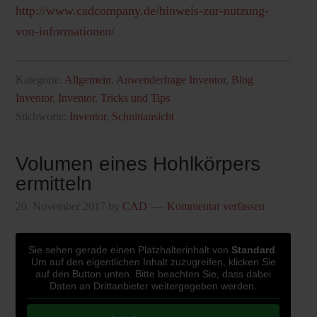
http://www.cadcompany.de/hinweis-zur-nutzung-
von-informationen/
Kategorie:
Allgemein
,
Anwenderfrage Inventor
,
Blog
Inventor
,
Inventor
,
Tricks und Tips
Stichworte:
Inventor
,
Schnittansicht
Volumen eines Hohlkörpers
ermitteln
20. November 2017
by
CAD
Kommentar verfassen
Sie sehen gerade einen Platzhalterinhalt von
Standard
.
Um auf den eigentlichen Inhalt zuzugreifen, klicken Sie
auf den Button unten. Bitte beachten Sie, dass dabei
Daten an Drittanbieter weitergegeben werden.