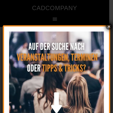
CADCOMPANY
×
Ingenieur- und Zeichenbüro für CAD
Startseite
»
OLE Objekte werden nicht korrekt
geplottet
30. August 2017
by
CAD
1 Kommentar
OLE Objekt farblich ausdrucken