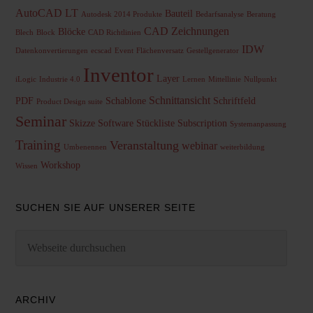
AutoCAD LT
Bauteil
Autodesk 2014 Produkte
Bedarfsanalyse
Beratung
CAD Zeichnungen
Blöcke
Blech
Block
CAD Richtlinien
IDW
Datenkonvertierungen
ecscad
Event
Flächenversatz
Gestellgenerator
Inventor
Layer
iLogic
Industrie 4.0
Lernen
Mittellinie
Nullpunkt
Schnittansicht
PDF
Schablone
Schriftfeld
Product Design suite
Seminar
Skizze
Software
Stückliste
Subscription
Systemanpassung
Training
Veranstaltung
webinar
Umbenennen
weiterbildung
Workshop
Wissen
SUCHEN SIE AUF UNSERER SEITE
ARCHIV