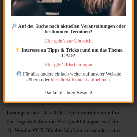
Im Forum gab es ein Anfrage zu OLE (Object
Linking and Embedding) Objekten. Der Anwender
hat ein im Layout eingefügtes OLE Objekt in einer
Auf der Suche nach aktuellen Veranstaltungen oder
bestimmten Terminen?
PDF ausgeben wollen.
Hier geht’s zur Übersicht
Interesse an Tipps & Tricks rund um das Thema
Das Verknüpfen oder Einbetten von Objekten
CAD?
ermöglicht das Verwenden von Informationen aus
Hier gibt’s frischen Input
anderen Anwendungen.
Für alles andere einfach weiter auf unserer Website
stöbern oder
hier direkt Kontakt aufnehmen.
Im ersten Plot wurde das Objekt in schwarz/ weiß
Danke für Ihren Besuch!
ausgegeben.
Lösungsansatz: Das OLE Objekt markieren und in
den Eigenschaften die Plot Qualität anpassen (Bild
1). Werden OLE Objekte häufiger verwendet, ist es