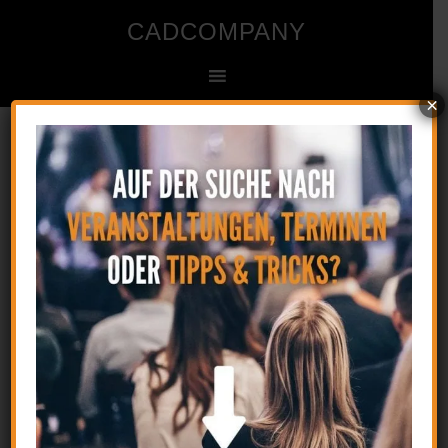
CADCOMPANY
×
Ingenieur- und Zeichenbüro für CAD
Startseite
»
Save the DATE
Save the DATE
23. März 2016
by
CAD
Kommentar verfassen