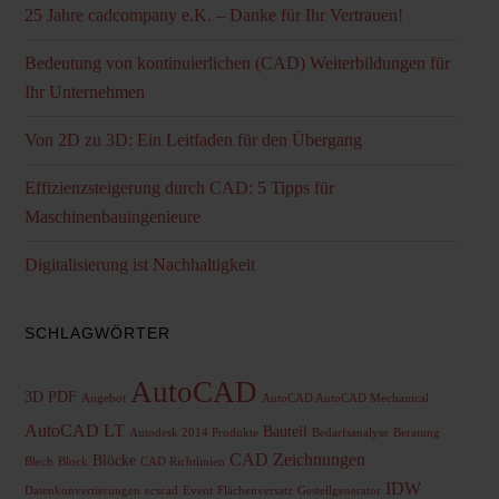
25 Jahre cadcompany e.K. – Danke für Ihr Vertrauen!
Bedeutung von kontinuierlichen (CAD) Weiterbildungen für
Ihr Unternehmen
Von 2D zu 3D: Ein Leitfaden für den Übergang
Effizienzsteigerung durch CAD: 5 Tipps für
Maschinenbauingenieure
Digitalisierung ist Nachhaltigkeit
SCHLAGWÖRTER
AutoCAD
3D PDF
Angebot
AutoCAD AutoCAD Mechanical
AutoCAD LT
Bauteil
Autodesk 2014 Produkte
Bedarfsanalyse
Beratung
CAD Zeichnungen
Blöcke
Blech
Block
CAD Richtlinien
IDW
Datenkonvertierungen
ecscad
Event
Flächenversatz
Gestellgenerator