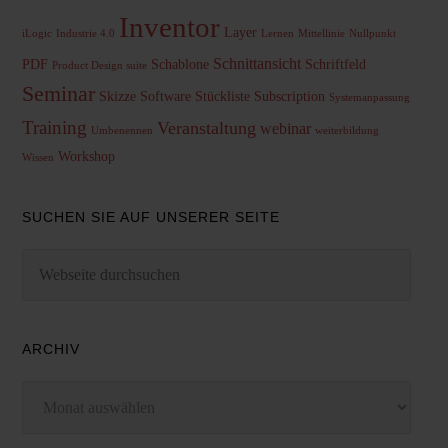
Inventor
Layer
iLogic
Industrie 4.0
Lernen
Mittellinie
Nullpunkt
Schnittansicht
PDF
Schablone
Schriftfeld
Product Design suite
Seminar
Skizze
Software
Stückliste
Subscription
Systemanpassung
Training
Veranstaltung
webinar
Umbenennen
weiterbildung
Workshop
Wissen
SUCHEN SIE AUF UNSERER SEITE
ARCHIV
Archiv