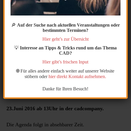
CAD
company
DAY
Es ist
schon
🔎
Auf der Suche nach aktuellen Veranstaltungen oder
zur lieben Gewohnheit geworden das wir im
bestimmten Terminen?
Nachgang zur Cebit und Hannover Messe unseren
Hier geht’s zur Übersicht
CADDAY durchführen.
💡
Interesse an Tipps & Tricks rund um das Thema
CAD?
Wir zeigen Ihnen einige interessante Neuerungen im
Hier gibt’s frischen Input
CAD Umfeld.
🌐 Für alles andere einfach weiter auf unserer Website
stöbern oder
hier direkt Kontakt aufnehmen.
Merken Sie sich den Termin schon jetzt in Ihrem
Danke für Ihren Besuch!
Kalender vor.
23.Juni 2016 ab 13Uhr in der cadcompany.
Die Agenda folgt in absehbarer Zeit.