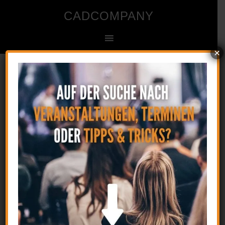
CADCOMPANY
×
Ingenieur- und Zeichenbüro für CAD
Startseite
»
Strukturieren der Projekte in einem CAD
System – Fortbildungsveranstaltung
Strukturieren der Projekte in
einem CAD System –