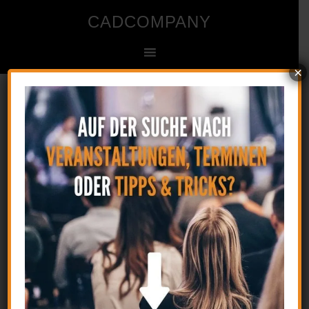
CADCOMPANY
×
Ingenieur- und Zeichenbüro für CAD
Startseite
»
Telefon | Erreichbarkeit
Telefon | Erreichbarkeit
15. Januar 2015
by
CAD
Kommentar verfassen