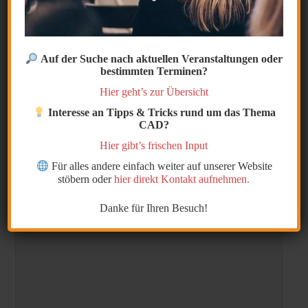
Die Störung ist behoben
Auf Grund von Störungen im Ortsnetz sind
wird telefonisch nur über die Mobil Nummer
zu erreichen.
Auf der Suche nach aktuellen Veranstaltungen oder
0170/311 80 33
bestimmten Terminen?
Hier geht’s zur Übersicht
Kategorie:
Archiv
Interesse an Tipps & Tricks rund um das Thema
Schreibe einen Kommentar
CAD?
Deine E-Mail-Adresse wird nicht veröffentlicht.
Hier gibt’s frischen Input
Erforderliche Felder sind mit
*
markiert
Für alles andere einfach weiter auf unserer Website
stöbern oder
hier direkt Kontakt aufnehmen.
Kommentar
*
Danke für Ihren Besuch!