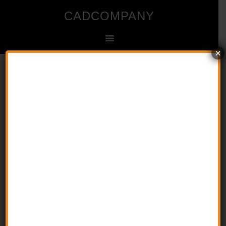
CADCOMPANY
×
Ingenieur- und Zeichenbüro für CAD
Mini-Werkzeugkasten im
Inventor
23. August 2016
by
CAD
Kommentar verfassen
Mini-Werkzeugkasten im Inventor
Wer sich schon immer daran gestört hat, dass im